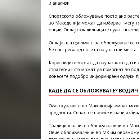
и анализи.
Спортското обложување постојано расте,
во Македонија можат да избираат меѓу т
опции. Онлајн кладилниците нудат поголе
Онлајн платформите за обложување се сè
без потреба од посета на уплатни места
Корисниците можат да научат како да ги 
стратегии што можат да помогнат во под
донесете подобро информирани одлуки п
КАДЕ ДА СЕ ОБЛОЖУВАТЕ? ВОДИ
Обложувачите во Македонија имаат можно
предности. Сепак, сè повеќе играчи изб
Традиционалните обложувалници во Макед
Овие обложувалници во МК им овозможува