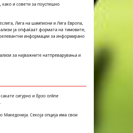
и, како и совети за поуспешно
деслига, Лига на шампиони и Лига Европа,
нализи ja опфаќаат формата на тимовите,
и релевантни информации за информирано
нализи за најважните натпреварувања и
акате сигурно и брзо online
.
во Македонија. Секоја опција има свои