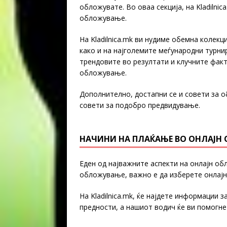
обложувате. Во оваа секција, на Kladilnic
обложување.
На Kladilnica.mk ви нудиме обемна колекц
како и на најголемите меѓународни турни
трендовите во резултати и клучните фак
обложување.
Дополнително, достапни се и совети за о
совети за подобро предвидување.
НАЧИНИ НА ПЛАЌАЊЕ ВО ОНЛАЈ
Еден од најважните аспекти на онлајн об
обложување, важно е да изберете онлајн
На Kladilnica.mk, ќе најдете информации 
предности, а нашиот водич ќе ви помогне