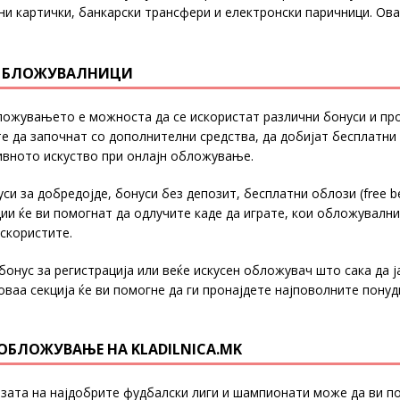
ни картички, банкарски трансфери и електронски паричници. Ова 
Н БЛОЖУВАЛНИЦИ
бложувањето е можноста да се искористат различни бонуси и пр
 да започнат со дополнителни средства, да добијат бесплатни 
ивното искуство при онлајн обложување.
нуси за добредојде, бонуси без депозит, бесплатни облози (free 
и ќе ви помогнат да одлучите каде да играте, кои обложувалн
искористите.
бонус за регистрација или веќе искусен обложувач што сака да 
ваа секција ќе ви помогне да ги пронајдете најповолните понуд
ОБЛОЖУВАЊЕ НА KLADILNICA.MK
изата на најдобрите фудбалски лиги и шампионати може да ви п