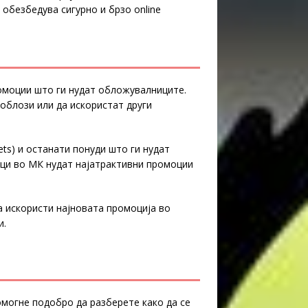
обезбедува сигурно и брзо online
омоции што ги нудат обложувалниците.
облози или да искористат други
bets) и останати понуди што ги нудат
ици во МК нудат најатрактивни промоции
ја искористи најновата промоција во
и.
омогне подобро да разберете како да се