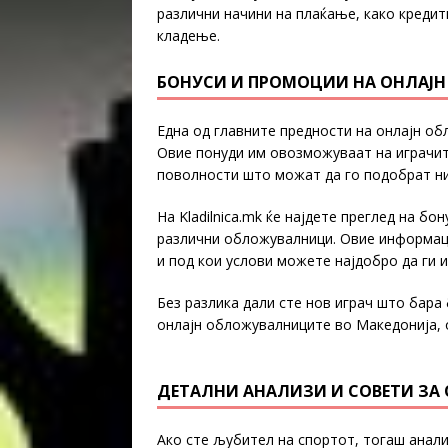
различни начини на плаќање, како кредит
кладење.
БОНУСИ И ПРОМОЦИИ НА ОНЛАЈ
Една од главните предности на онлајн о
Овие понуди им овозможуваат на играчите
поволности што можат да го подобрат н
На Kladilnica.mk ќе најдете преглед на бо
различни обложувалници. Овие информаци
и под кои услови можете најдобро да ги 
Без разлика дали сте нов играч што бара 
онлајн обложувалниците во Македонија, о
ДЕТАЛНИ АНАЛИЗИ И СОВЕТИ ЗА 
Ако сте љубител на спортот, тогаш анал