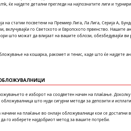
a.mk, ќе најдете детални прегледи на најпознатите лиги и турнир
ија на статии посветени на Премиер Лига, Ла Лига, Серија А, Бун
ри, вклучувајќи го Светското и Европското првенство. Нашите а
тори што можат да влијаат на вашите облози, обезбедувајќи в
бложување на кошарка, ракомет и тенис, каде што ќе најдете а
Н ОБЛОЖУВАЛНИЦИ
ложувањето е изборот на соодветен начин на плаќање. Доколку с
 обложувалница што нуди сигурни методи за депозити и исплати
за начини на плаќање во онлајн обложувалници кои се достапни 
 да го изберете најдобриот метод за вашите потреби.