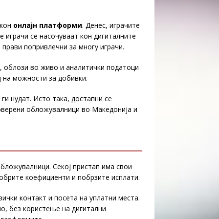
 кон
онлајн платформи
. Денес, играчите
 играчи се насочуваат кон дигиталните
 прави попривлечни за многу играчи.
, облози во живо и аналитички податоци
 на можности за добивки.
и нудат. Исто така, достапни се
оверени обложувалници во Македонија и
бложувалници. Секој пристап има свои
обрите коефициенти и побрзите исплати.
чки контакт и посета на уплатни места.
о, без користење на дигитални