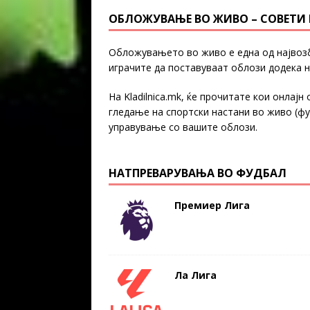
ОБЛОЖУВАЊЕ ВО ЖИВО – СОВЕТИ И
Обложувањето во живо е една од највозб
играчите да поставуваат облози додека н
На Kladilnica.mk, ќе прочитате кои онла
гледање на спортски настани во живо (фу
управување со вашите облози.
НАТПРЕВАРУВАЊА ВО ФУДБАЛ
Премиер Лига
Ла Лига