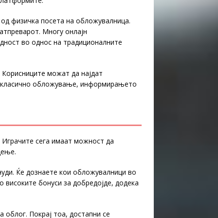
 платформите.
 од физичка посета на обложувалница.
атпреварот. Многу онлајн
едност во однос на традиционалните
 Корисниците можат да најдат
или класично обложување, информирањето
 Играчите сега имаат можност да
дење.
онуди. Ќе дознаете кои обложувалници во
о високите бонуси за добредојде, додека
 облог. Покрај тоа, достапни се