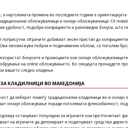
 а најголемата промена во последните години е ориентацијата
радиционални обложувалници и онлајн обложувалници. Сè повеќе
ма удобност, подобри коефициенти и разновидни бонуси, што ги
 поприсутни. Играчите добиваат лесен пристап до коефициенти
. Ова овозможува побрзи и подинамични облози, со поголем број
искористат бонусите и промоциите кои онлајн обложувалниците г
обрување на online обложувањето. Во секцијата пронајдете пр
ри вашето следно кладење.
Ч ЗА КЛАДИЛНИЦИ ВО МАКЕДОНИЈА
ст да изберат помеѓу традиционални кладилници во и онлајн о
ираат онлајн обложување поради поголемата флексибилност, под
онија остануваат популарни за играчите кои претпочитаат физи
ат на играчите да депонираат и подигнуваат средства директн