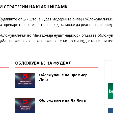
 СТРАТЕГИИ НА KLADILNICA.MK
удливите опции што ја нудат модерните онлајн обложувалници.
атпреварот е во тек, што значи дека може да реагирате според 
јн обложувалници во Македонија нудат најдобри опции за обложу
дбал во живо, кошарка во живо, тенис во живо), детални стати
ОБЛОЖУВАЊЕ НА ФУДБАЛ
Обложување на Премиер
Лига
Обложување на Ла Лига