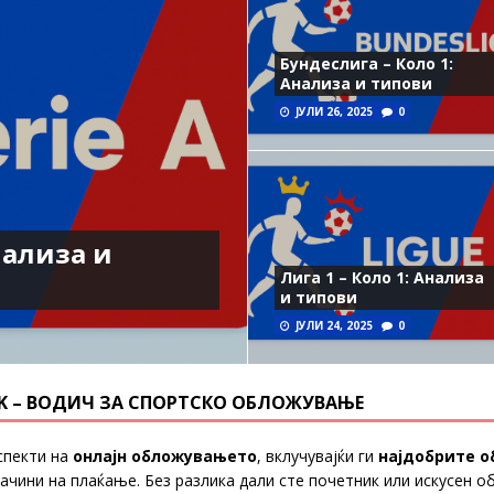
Бундеслига – Коло 1:
Анализа и типови
ЈУЛИ 26, 2025
0
нализа и
Лига 1 – Коло 1: Анализа
и типови
ЈУЛИ 24, 2025
0
MK – ВОДИЧ ЗА СПОРТСКО ОБЛОЖУВАЊЕ
спекти на
онлајн обложувањето
, вклучувајќи ги
најдобрите
о
ачини на плаќање. Без разлика дали сте почетник или искусен о