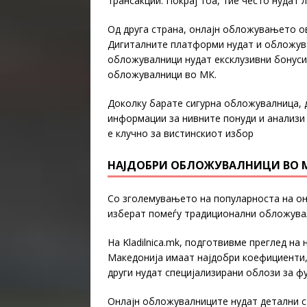
трансакции. Покрај тоа, тие често нудат
Од друга страна, онлајн обложувањето о
Дигиталните платформи нудат и обложува
обложувалници нудат ексклузивни бонуси
обложувалници во МК.
Доколку барате сигурна обложувалница, 
информации за нивните понуди и анализи
е клучно за вистинскиот избор
НАЈДОБРИ ОБЛОЖУВАЛНИЦИ ВО 
Со зголемувањето на популарноста на он
изберат помеѓу традиционални обложувал
На Kladilnica.mk, подготвивме преглед н
Македонија имаат најдобри коефициенти,
други нудат специјализирани облози за фу
Онлајн обложувалниците нудат детални с