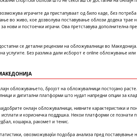
 локални спортски облози што не секогаш се достапни на онлајн
возможува играчите да пристапуваат од било каде, без потреба
ње во живо, кое дозволува поставување облози додека трае н
 за нови и постоечки играчи. Ова претставува дополнителна пр
достапни се детални рецензии на обложувалници во Македонија.
 на услугите. Без разлика дали исборот е online обложување 
МАКЕДОНИЈА
лајн обложувањето, бројот на обложувалници постојано расте.
ници и дигитални платформи што нудат напредни опции за кла
а најдобрите онлајн обложувалници, нивните карактеристики и п
 исплати и корисничка поддршка. Некои платформи се познати п
дбал, кошарка, ракомет и тенис.
татистики, овозможувајќи подобра анализа пред поставување на