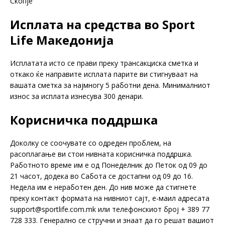
Скопје
Исплата на средства во Sport
Life Македонија
Исплатата исто се прави преку трансакциска сметка и
откако ќе направите исплата парите ви стигнуваат на
вашата сметка за најмногу 5 работни дена. Минималниот
износ за исплата изнесува 300 денари.
Корисничка поддршка
Доколку се соочувате со одреден проблем, на
расоплагање ви стои нивната корисничка поддршка.
Работното време им е од Понеделник до Петок од 09 до
21 часот, додека во Сабота се достапни од 09 до 16.
Недела им е неработен ден. До нив може да стигнете
преку контакт формата на нивниот сајт, е-маил адресата
support@sportlife.com.mk
или телефонскиот број + 389 77
728 333. Генерално се стручни и знаат да го решат вашиот