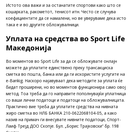
Истото ова важи и за останатите спортови како што се
кошарката, ракометот, тенисот итн. Често се случува
коефициентите да се намалени, но ве уверуваме дека исто
така е и во другите обложувалници.
Уплата на средства во Sport Life
Македонија
Во моментов во Sport Life за да се обложувате онлајн
можете да уплатите единствено преку трансакциска
сметка во пошта, банка или да ги искористите услугите на
е-Bankig. Наскоро најавуваат дека методите за уплата ќе
бидат проширени, но во моментов функционира само овој
метод. Тоа треба да го направите пополнувајќи уплатница
со ваши лични податоци и податоци на обложувалницата.
Практично вие треба да уплатите средства на нивната
жиро сметка во НЛБ БАНКА 210-0622068104-05, а како
назив на примач ги внесувате нивните податоци, Спорт-
Лаиф Трејд ДОО Скопје. Бул. „Борис Трајковски“ бр. 198