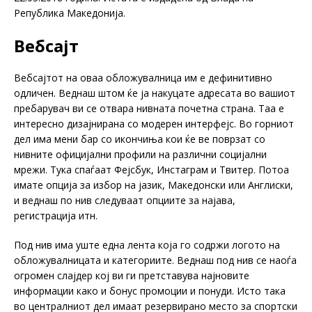
Република Македонија.
Вебсајт
Вебсајтот на оваа обложувалница им е дефинитивно
одличен. Веднаш штом ќе ја накуцате адресата во вашиот
пребарувач ви се отвара нивната почетна страна. Таа е
интересно дизајнирана со модерен интерфејс. Во горниот
дел има мени бар со икончиња кои ќе ве поврзат со
нивните официјални профили на различни социјални
мрежи. Тука спаѓаат Фејсбук, Инстаграм и Твитер. Потоа
имате опција за избор на јазик, Македонски или Англиски,
и веднаш по нив следуваат опциите за најава,
регистрација итн.
Под нив има уште една лента која го содржи логото на
обложувалницата и категориите. Веднаш под нив се наоѓа
огромен слајдер кој ви ги претставува најновите
информации како и бонус промоции и понуди. Исто така
во централниот дел имаат резервирано место за спортски