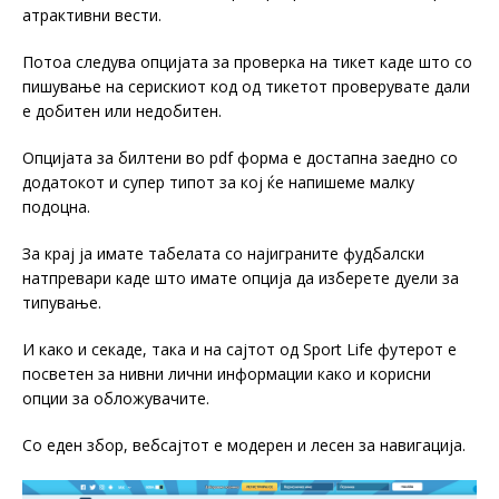
атрактивни вести.
Потоа следува опцијата за проверка на тикет каде што со
пишување на серискиот код од тикетот проверувате дали
е добитен или недобитен.
Опцијата за билтени во pdf форма е достапна заедно со
додатокот и супер типот за кој ќе напишеме малку
подоцна.
За крај ја имате табелата со најиграните фудбалски
натпревари каде што имате опција да изберете дуели за
типување.
И како и секаде, така и на сајтот од Sport Life футерот е
посветен за нивни лични информации како и корисни
опции за обложувачите.
Со еден збор, вебсајтот е модерен и лесен за навигација.