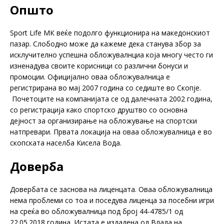
Општо
Sport Life МК веќе подолго функционира на македонскиот
пазар. Слободно може да кажеме дека станува збор за
исклучително успешна обложувалнциа која многу често ги
изненадува своите корисници со различни бонуси и
промоции. Oфицијално оваа обложувалница е
регистрирана во мај 2007 година со седиште во Скопје.
Почетоците на компанијата се од далечната 2002 година,
со регистрација како спортско друштво со основна
дејност за организирање на обложување на спортски
натпревари. Првата локација на оваа обложувалница е во
скопската населба Кисела Вода.
Доверба
Довербата се заснова на лиценцата. Оваа обложувалница
нема проблеми со тоа и поседува лиценца за посебни игри
на среќа во обложувалница под број 44-4785/1 од
22.05.2018 година. Истата е издадена од Влада на