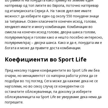
Во рамките на понудата како пример ќе земеме еден
натпревар од топ лигите во Европа, поточно натпревар
од италијанската Серија А. На таков дуел вие имате
можност да избирате еден од околу 550 понудени знаци
за типување. Освен класичните конечен исход, голови,
хендикеп имате и многу комбинации. Комбинации во
смисла на конечен исход голови, двојна шанса голови,
полувреме/крај и голови како и нешто посебно интересно,
полувреме/крај – двојна шанса. Како и да е, понудата им е
богата и може да правите доста комбинации.
Коефициенти во Sport Life
Пред неколку години коефициентите во Sport Life им беа
очајни, но менаџментот со напорна работа успеа да се
подобри во тој поглед. Сега може да кажеме дека не се
најголеми, но во секој случај се конкурентни со
останатите обложувалници, па доколку ја изберете
обложувалницата на Sport Life ве уверуваме дека нема да
погрешите.