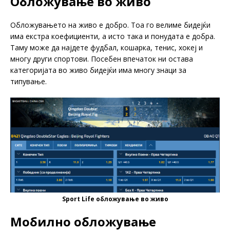
Oбложување во живо
Обложувањето на живо е добро. Тоа го велиме бидејќи
има екстра коефициенти, а исто така и понудата е добра.
Таму може да најдете фудбал, кошарка, тенис, хокеј и
многу други спортови. Посебен впечаток ни остава
категоријата во живо бидејќи има многу знаци за
типување.
Sport Life обложување во живо
Мобилно обложување