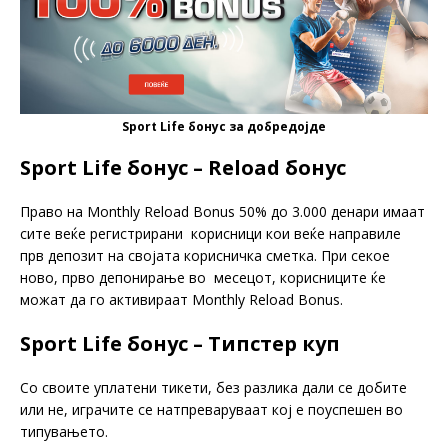
Sport Life бонус за добредојде
Sport Life бонус – Reload бонус
Право на Monthly Reload Bonus 50% до 3.000 денари имаат
сите веќе регистрирани корисници кои веќе направиле
прв депозит на својата корисничка сметка. При секое
ново, прво депонирање во месецот, корисниците ќе
можат да го активираат Monthly Reload Bonus.
Sport Life бонус – Типстер куп
Со своите уплатени тикети, без разлика дали се добите
или не, играчите се натпреваруваат кој е поуспешен во
типувањето.