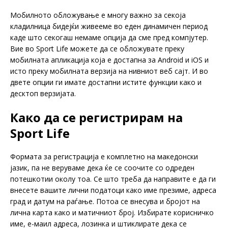
Мобилното обложување е многу важно за секоја
кладилница бидејќи живееме во еден динамичен период
каде што секогаш немаме опција да сме пред компјутер.
Вие во Sport Life можете да се обложувате преку
мобилната апликација која е достапна за Android и iOS и
исто преку мобилната верзија на нивниот веб сајт. И во
двете опции ги имате достапни истите функции како и
десктоп верзијата.
Како да се регистрирам на
Sport Life
Формата за регистрација е комплетно на македонски
јазик, па не веруваме дека ќе се соочите со одреден
потешкотии околу тоа. Се што треба да направите е да ги
внесете вашите лични податоци како име презиме, адреса
град и датум на раѓање. Потоа се внесува и бројот на
лична карта како и матичниот број. Избирате корисничко
име, е-маил адреса, лозинка и штиклирате дека се