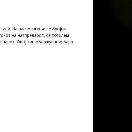
тани. На располагање се бројни
токот на натпреварот, сѐ поголем
реварот. Овој тип обложување бара