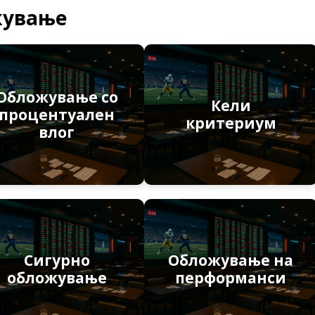
жување
Обложување со
Кели
процентуален
критериум
влог
Сигурно
Обложување на
обложување
перформанси