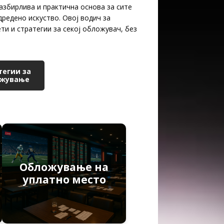
азбирлива и практична основа за сите
дредено искуство. Овој водич за
ти и стратегии за секој обложувач, без
тегии за
ожување
Обложување на
уплатно место