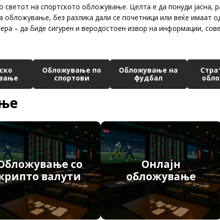
 светот на спортското обложување. Целта е да понуди јасна, р
на обложување, без разлика дали се почетници или веќе имаат о
ра – да биде сигурен и веродостоен извор на информации, сове
ско
Обложување по
Обложување на
Стра
вање
спортови
фудбал
обл
ање
Обложување со
Онлајн
крипто валути
обложување