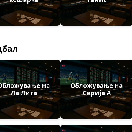
дбал
Обложување на
Обложување на
Ла Лига
Серија А