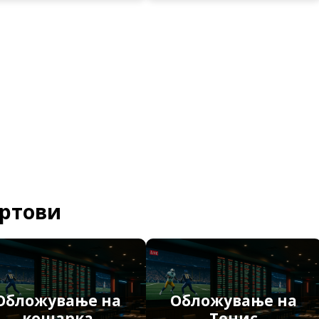
ортови
Обложување на
Обложување на
кошарка
Тенис