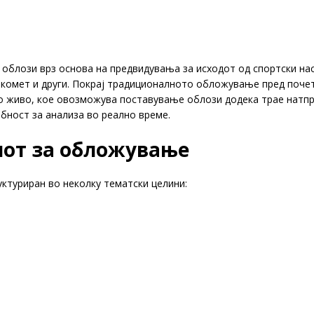
лози врз основа на предвидувања за исходот од спортски нас
ракомет и други. Покрај традиционалното обложување пред поче
о живо, кое овозможува поставување облози додека трае натп
бност за анализа во реално време.
от за обложување
ктуриран во неколку тематски целини: