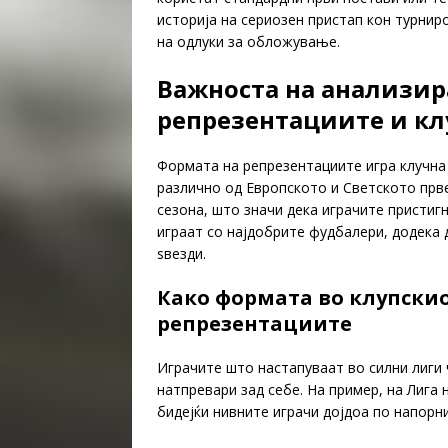
историја на сериозен пристап кон турни
на одлуки за обложување.
Важноста на анализир
репрезентациите и кл
Формата на репрезентациите игра клучна 
различно од Европското и Светското прве
сезона, што значи дека играчите пристиг
играат со најдобрите фудбалери, додека 
ѕвезди.
Како формата во клупскио
репрезентациите
Играчите што настапуваат во силни лиги 
натпревари зад себе. На пример, на Лига 
бидејќи нивните играчи дојдоа по напорн