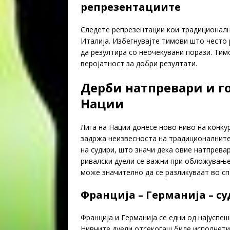
репрезентациите
Следете репрезентации кои традиционално
Италија. Избегнувајте тимови што често 
да резултира со неочекувани порази. Тим
веројатност за добри резултати.
Дерби натпревари и г
Нации
Лига на Нации донесе ново ниво на конку
задржа неизвесноста на традиционалните
на судири, што значи дека овие натпрева
ривалски дуели се важни при обложување,
може значително да се разликуваат во сп
Франција – Германија – с
Франција и Германија се едни од најуспе
Нивните дуели отсекогаш биле исполнети 