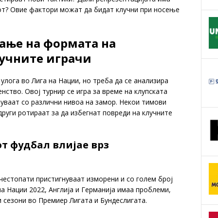
рот? Овие фактори можат да бидат клучни при носење
ање на формата на
учните играчи
улога во Лига на Нации, но треба да се анализира
нство. Овој турнир се игра за време на клупската
нуваат со различни нивоа на замор. Некои тимови
други ротираат за да избегнат повреди на клучните
т фудбал влијае врз
честопати пристигнуваат изморени и со голем број
на Нации 2022, Англија и Германија имаа проблеми,
и сезони во Премиер Лигата и Бундеслигата.