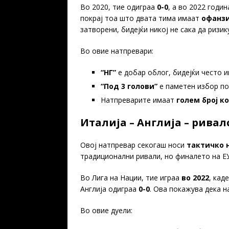
Во 2020, тие одиграа
0-0
, а во 2022 годи
покрај тоа што двата тима имаат
офанзи
затворени, бидејќи никој не сака да ризик
Во овие натпревари:
“НГ”
е добар облог, бидејќи често и
“Под 3 голови”
е паметен избор по
Натпреварите имаат
голем број к
Италија – Англија – рива
Овој натпревар секогаш носи
тактичко
традиционални ривали, но финалето на 
Во Лига на Нации, тие играа
во 2022
, кад
Англија одиграа
0-0
. Ова покажува дека 
Во овие дуели: