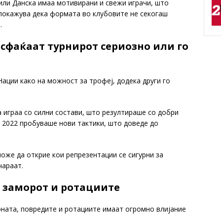
или Данска имаа мотивирани и свежи играчи, што
 покажува дека формата во клубовите не секогаш
.
сфаќаат турнирот сериозно или го
Нации како на можност за трофеј, додека други го
а играа со силни состави, што резултираше со добри
о 2022 пробуваше нови тактики, што доведе до
оже да открие кои репрезентации се сигурни за
чараат.
, заморот и ротациите
зоната, повредите и ротациите имаат огромно влијание