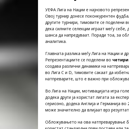
УЕФА Лига на Нации е најновото репрезе
Овој турнир донесе поконкурентен фудбал
другите турнири, тимовите се поделени в
дека силните селекции играат меѓу себе
шанса да напредуваат. Поради тоа, за о
аналитика.
Главната разлика меѓу Лига на Нации и 
Репрезентациите се поделени во
четири 
создава различни динамики на натпревари
во Лига C и D, тимовите сакаат да избег
натпреварите, што е важно при обложув
Во Лига на Нации, мотивацијата игра гол
додека други ја користат лигата за експ
сериозно, додека Англија и Германија во 
може значително да влијаат врз резултат
Обложувањето на ова натпреварување ба
користат стандардни први постави или те