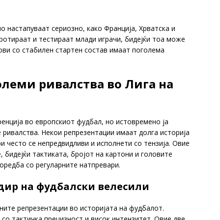
 настапуваат сериозно, како Франција, Хрватска и
ротираат и тестираат млади играчи, бидејќи тоа може
ови со стабилен стартен состав имаат поголема
олеми ривалства во Лига на
ренција во европскиот фудбал, но истовремено ја
 ривалства. Некои репрезентации имаат долга историја
ри често се непредвидливи и исполнети со тензија. Овие
 бидејќи тактиката, бројот на картони и головите
оредба со регуларните натпревари.
удир на фудбалски велесили
шните репрезентации во историјата на фудбалот.
со тактичка прецизност и висок интензитет. Oвие две