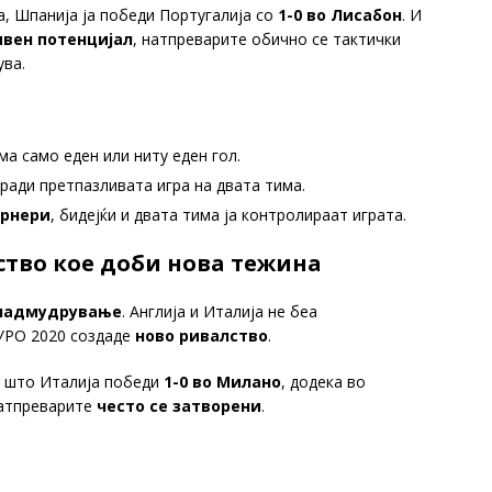
на, Шпанија ја победи Португалија со
1-0 во Лисабон
. И
вен потенцијал
, натпреварите обично се тактички
ува.
ма само еден или ниту еден гол.
ради претпазливата игра на двата тима.
орнери
, бидејќи и двата тима ја контролираат играта.
лство кое доби нова тежина
 надмудрување
. Англија и Италија не беа
ЕУРО 2020 создаде
ново ривалство
.
е што Италија победи
1-0 во Милано
, додека во
натпреварите
често се затворени
.