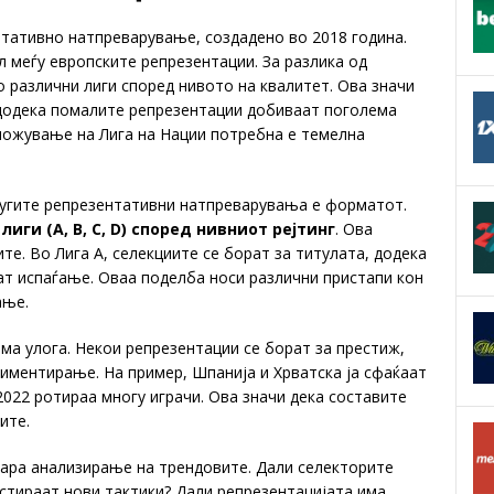
нтативно натпреварување, создадено во 2018 година.
 меѓу европските репрезентации. За разлика од
о различни лиги според нивото на квалитет. Ова значи
, додека помалите репрезентации добиваат поголема
бложување на Лига на Нации потребна е темелна
другите репрезентативни натпреварувања е форматот.
лиги (A, B, C, D) според нивниот рејтинг
. Ова
те. Во Лига А, селекциите се борат за титулата, додека
нат испаѓање. Оваа поделба носи различни пристапи кон
ање.
ема улога. Некои репрезентации се борат за престиж,
ериментирање. На пример, Шпанија и Хрватска ја сфаќаат
2022 ротираа многу играчи. Ова значи дека составите
ите.
ра анализирање на трендовите. Дали селекторите
стираат нови тактики? Дали репрезентацијата има