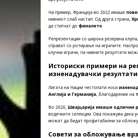
На пример, Франција во 2022 имаше
пове
нивниот слаб настап. Од друга страна,
Хр
да стигнат до
финалето
.
Репрезентации со широка резервна клупа,
справат со ротирање на играчите. Наспро
клучни играчи, па нивните резултати мож
Историски примери на р
изненадувачки резултати
Лигата на Нации честопати носи
изнена
Англија и Германија
, благодарение на
Во 2020,
Швајцарија имаше одлични 
водечките селекции. Ова покажува дека р
можат да бидат профитабилни за облож
Совети за обложување врз