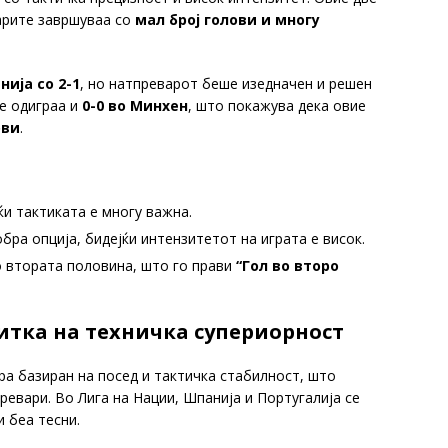
варите завршуваа со
мал број голови и многу
ија со 2-1
, но натпреварот беше изедначен и решен
ие одиграа и
0-0 во Минхен
, што покажува дека овие
ови
.
ќи тактиката е многу важна.
ра опција, бидејќи интензитетот на играта е висок.
о втората половина, што го прави
“Гол во второ
битка на техничка супериорност
ра базиран на посед и тактичка стабилност, што
ревари. Во Лига на Нации, Шпанија и Португалија се
и беа тесни.