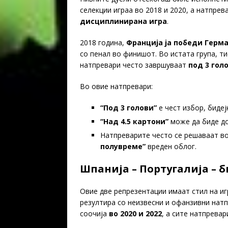
селекции играа во 2018 и 2020, а натпре
дисциплинирана игра
.
2018 година,
Франција ја победи Герман
со пенал во финишот. Во истата група, т
натпревари често завршуваат
под 3 гол
Во овие натпревари:
“Под 3 голови”
е чест избор, бидеј
“Над 4.5 картони”
може да биде доб
Натпреварите често се решаваат в
полувреме”
вреден облог.
Шпанија – Португалија – 
Овие две репрезентации имаат стил на иг
резултира со неизвесни и офанзивни натп
соочија
во 2020 и 2022
, а сите натпревар