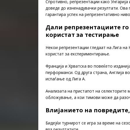
Спротивно, репрезентации како Унгарија 
доведе до изненадувачки резултати. Ова
гарантира успех на репрезентативно ниво
Дали репрезентациите го 
користат за тестирање
Некои репрезентации гледаат на Лига на 
користат за експериментирање.
Франција и Хрватска во повеќето изданиј
перформанси. Од друга страна, Англија в
испаѓање од Лига А.
Анализата на пристапот на селекторите м
обложување, а кои тимови може да разо
Влијанието на повредите
Бидејќи турнирот се игра за време на се
врз резултатите.