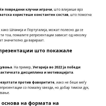
ќе повредени клучни играчи
, што влијаеше врз
ватска користеше константен состав
, што помогна
 како Шпанија и Португалија, можат полесно да се
ти тоа, помалите репрезентации зависат од неколку
ат значително да варираат.
епрезентации што покажале
дувања
. На пример,
Унгарија во 2022 ја победи
тактичката дисциплина и мотивацијата
.
резултати против фаворитите
, иако не беше меѓу
епрезентации со помалку ѕвезди, но добар тимски дух,
ување.
 основа на формата на