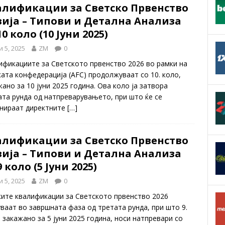
алификации за Светско Првенство
зија – Типови и Детална Анализа
10 коло (10 Јуни 2025)
и 5, 2025
ZM
0
ификациите за Светското првенство 2026 во рамки на
ката конфедерација (AFC) продолжуваат со 10. коло,
ано за 10 јуни 2025 година. Ова коло ја затвора
ата рунда од натпреварувањето, при што ќе се
нираат директните
[…]
алификации за Светско Првенство
зија – Типови и Детална Анализа
9 коло (5 Јуни 2025)
и 5, 2025
ZM
0
ките квалификации за Светското првенство 2026
уваат во завршната фаза од третата рунда, при што 9.
 закажано за 5 јуни 2025 година, носи натпревари со