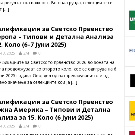
ка резултатска важност. Во оваа рунда, селекциите се
ат
[…]
алификации за Светско Првенство
вропа – Типови и Детална Анализа
2. Коло (6–7 Јуни 2025)
и 3, 2025
ZM
0
ификациите за Светското првенство 2026 во зоната на
па продолжуваат со второто коло, кое се одигрува на 6
уни 2025 година. Овој дел од натпреварувањето е од
ено значење за селекциите кои ја
[…]
алификации за Светско Првенство
ужна Америка – Типови и Детална
лиза за 15. Коло (6 Јуни 2025)
и 3, 2025
ZM
0