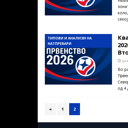
Квал
зона
коло,
секо
Кв
ТИПОВИ И АНАЛИЗИ НА
НАТПРЕВАРИ
202
Вто
јун
Во р
Прве
Севе
од 4 
«
1
2