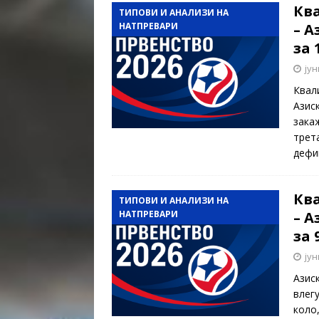
Кв
ТИПОВИ И АНАЛИЗИ НА
НАТПРЕВАРИ
– А
за 
јун
Квал
Азис
закаж
трет
дефи
Кв
ТИПОВИ И АНАЛИЗИ НА
НАТПРЕВАРИ
– А
за 
јун
Азис
влег
коло,