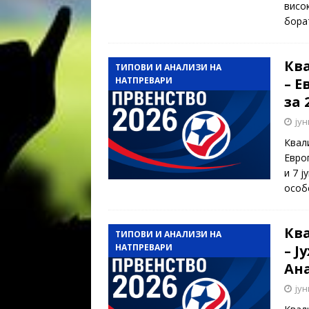
висо
бор
Кв
ТИПОВИ И АНАЛИЗИ НА
НАТПРЕВАРИ
– Е
за 
јун
Квал
Евро
и 7 ј
особ
Кв
ТИПОВИ И АНАЛИЗИ НА
НАТПРЕВАРИ
– Ј
Ана
јун