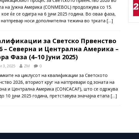
ификацискиот процес за Светското првенство 2026 во
та на Јужна Америка (CONMEBOL) продолжува со 15.
 кое ќе се одигра на 6 јуни 2025 година. Во оваа фаза,
ј натпревар носи дополнителна тежина во трката
[…]
алификации за Светско Првенство
6 – Северна и Централна Америка –
ра Фаза (4–10 Јуни 2025)
и 3, 2025
ZM
0
амките на циклусот на квалификации за Светското
нство 2026, вториот круг на натпревари од зоната на
рна и Централна Америка (CONCACAF), што се одржува
до 10 јуни 2025 година, претставува значајна етапа
[…]