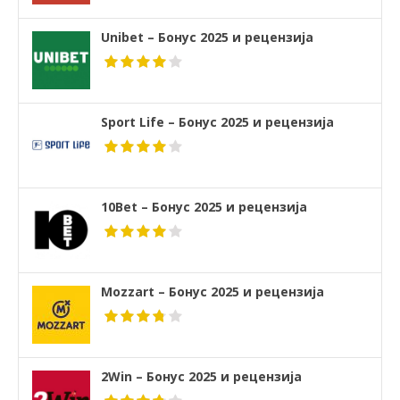
Unibet – Бонус 2025 и рецензија
Sport Life – Бонус 2025 и рецензија
10Bet – Бонус 2025 и рецензија
Mozzart – Бонус 2025 и рецензија
2Win – Бонус 2025 и рецензија