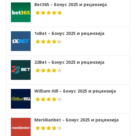
Bet365 – Бонус 2025 и рецензија
1xBet – Бонус 2025 и рецензија
22Bet – Бонус 2025 и рецензија
William Hill – Бонус 2025 и рецензија
Meridianbet – Бонус 2025 и рецензија