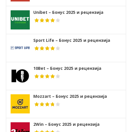
Unibet – Бонус 2025 и рецензија
Sport Life – Бонус 2025 и рецензија
10Bet – Бонус 2025 и рецензија
Mozzart – Бонус 2025 и рецензија
2Win – Бонус 2025 и рецензија