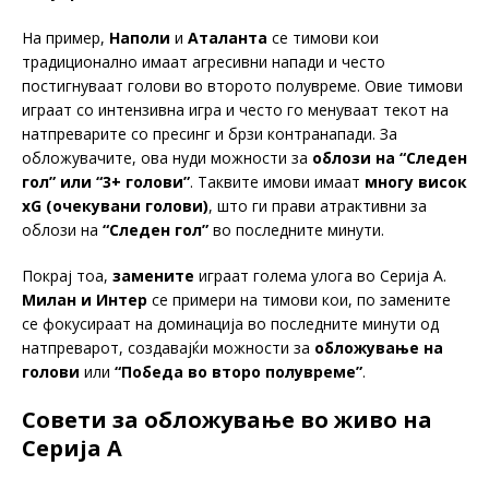
На пример,
Наполи
и
Аталанта
се тимови кои
традиционално имаат агресивни напади и често
постигнуваат голови во второто полувреме. Овие тимови
играат со интензивна игра и често го менуваат текот на
натпреварите со пресинг и брзи контранапади. За
обложувачите, ова нуди можности за
облози на “Следен
гол” или “3+ голови”
. Таквите имови имаат
многу висок
xG (очекувани голови)
, што ги прави атрактивни за
облози на
“Следен гол”
во последните минути.
Покрај тоа,
замените
играат голема улога во Серија А.
Милан и Интер
се примери на тимови кои, по замените
се фокусираат на доминација во последните минути од
натпреварот, создавајќи можности за
обложување на
голови
или
“Победа во второ полувреме”
.
Совети за обложување во живо на
Серија А