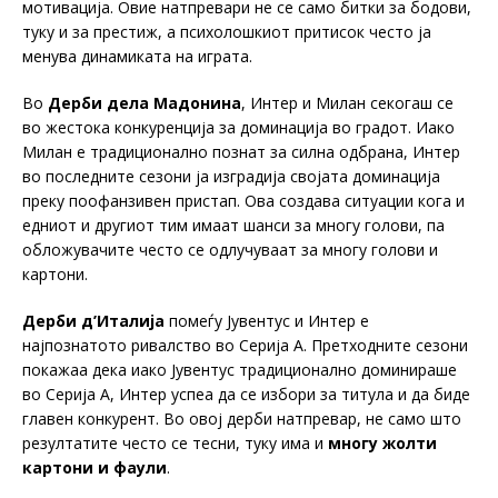
мотивација. Овие натпревари не се само битки за бодови,
туку и за престиж, а психолошкиот притисок често ја
менува динамиката на играта.
Во
Дерби дела Мадонина
, Интер и Милан секогаш се
во жестока конкуренција за доминација во градот. Иако
Милан е традиционално познат за силна одбрана, Интер
во последните сезони ја изградија својата доминација
преку поофанзивен пристап. Ова создава ситуации кога и
едниот и другиот тим имаат шанси за многу голови, па
обложувачите често се одлучуваат за многу голови и
картони.
Дерби д’Италија
помеѓу Јувентус и Интер е
најпознатото ривалство во Серија А. Претходните сезони
покажаа дека иако Јувентус традиционално доминираше
во Серија А, Интер успеа да се избори за титула и да биде
главен конкурент. Во овој дерби натпревар, не само што
резултатите често се тесни, туку има и
многу жолти
картони и фаули
.