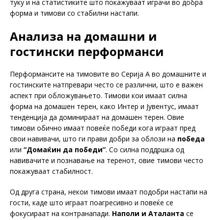
туку и на статистиките што покажуваат играчи во добра
форма и тимови со стабилни настапи.
Анализа на домашни и
гостински перформанси
Перформансите на тимовите во Серија А во домашните и
гостинските натпревари често се различни, што е важен
аспект при обложувањето. Тимови кои имаат силна
форма на домашен терен, како Интер и Јувентус, имаат
тенденција да доминираат на домашен терен. Овие
тимови обично имаат повеќе победи кога играат пред
свои навивачи, што ги прави добри за облози на
победа
или
“Домаќин да победи”
. Со силна поддршка од
навивачите и познавање на теренот, овие тимови често
покажуваат стабилност.
Од друга страна, некои тимови имаат подобри настапи на
гости, каде што играат поагресивно и повеќе се
фокусираат на контранапади.
Наполи и Аталанта
се