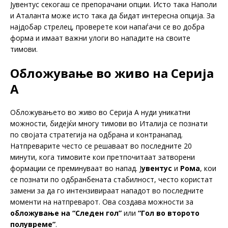
Јувентус секогаш се препорачани опции. Исто така Наполи
и Аталанта може исто така да бидат интересна опција. За
најдобар стрелец, проверете кои напаѓачи се во добра
форма и имаат важни улоги во нападите на своите
тимови.
Обложување во живо на Серија
А
Обложувањето во живо во Серија А нуди уникатни
можности, бидејќи многу тимови во Италија се познати
по својата стратегија на одбрана и контранапад.
Натпреварите често се решаваат во последните 20
минути, кога тимовите кои претпочитаат затворени
формации се преминуваат во напад. J
увентус
и
Рома
, кои
се познати по одбранбената стабилност, често користат
замени за да го интензивираат нападот во последните
моменти на натпреварот. Ова создава можности за
обложување на “Следен гол”
или
“Гол во второто
полувреме”
.