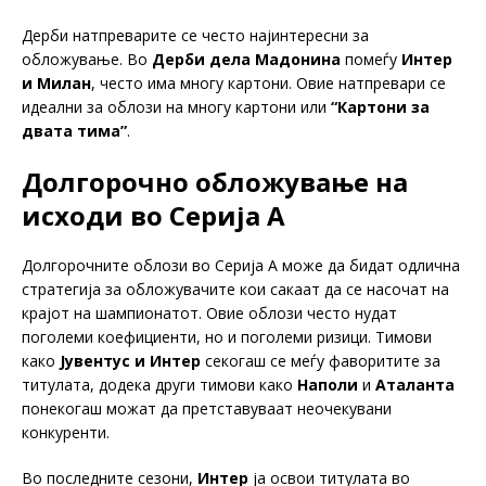
Дерби натпреварите се често најинтересни за
обложување. Во
Дерби дела Мадонина
помеѓу
Интер
и Милан
, често има многу картони. Овие натпревари се
идеални за облози на многу картони или
“Картони за
двата тима”
.
Долгорочно обложување на
исходи во Серија А
Долгорочните облози во Серија А може да бидат одлична
стратегија за обложувачите кои сакаат да се насочат на
крајот на шампионатот. Овие облози често нудат
поголеми коефициенти, но и поголеми ризици. Тимови
како
Јувентус и Интер
секогаш се меѓу фаворитите за
титулата, додека други тимови како
Наполи
и
Аталанта
понекогаш можат да претставуваат неочекувани
конкуренти.
Во последните сезони,
Интер
ја освои титулата во