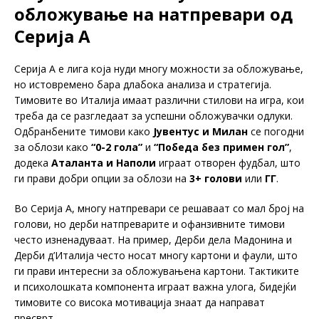
обложување на натпревари од
Серија А
Серија А е лига која нуди многу можности за обложување,
но истовремено бара длабока анализа и стратегија.
Тимовите во Италија имаат различни стилови на игра, кои
треба да се разгледаат за успешни обложувачки одлуки.
Одбранбените тимови како
Јувентус и Милан
се погодни
за облози како
“0-2 гола”
и
“Победа без примен гол”
,
додека
Аталанта и Наполи
играат отворен фудбал, што
ги прави добри опции за облози на
3+ голови
или
ГГ
.
Во Серија А, многу натпревари се решаваат со мал број на
голови, но дерби натпреварите и офанзивните тимови
често изненадуваат. На пример, Дерби дела Мадонина и
Дерби д’Италија често носат многу картони и фаули, што
ги прави интересни за обложувањена картони. Тактиките
и психолошката компонента играат важна улога, бидејќи
тимовите со висока мотивација знаат да направат
пресврт.