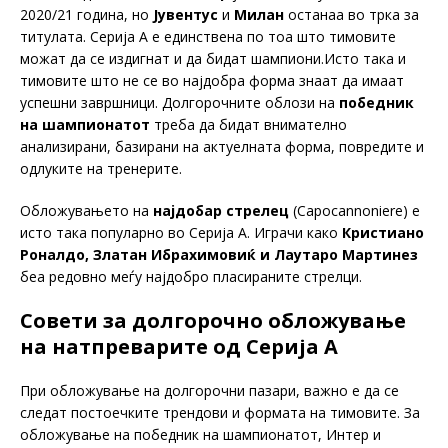
2020/21 година, но
Јувентус
и
Милан
останаа во трка за
титулата. Серија А е единствена по тоа што тимовите
можат да се издигнат и да бидат шампиони.Исто така и
тимовите што не се во најдобра форма знаат да имаат
успешни завршници. Долгорочните облози на
победник
на шампионатот
треба да бидат внимателно
анализирани, базирани на актуелната форма, повредите и
одлуките на тренерите.
Обложувањето на
најдобар стрелец
(Capocannoniere) е
исто така популарно во Серија А. Играчи како
Кристиано
Роналдо, Златан Ибрахимовиќ и Лаутаро Мартинез
беа редовно меѓу најдобро пласираните стрелци.
Совети за долгорочно обложување
на натпреварите од Серија А
При обложување на долгорочни пазари, важно е да се
следат постоечките трендови и формата на тимовите. За
обложување на победник на шампионатот, Интер и