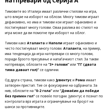
натпревари од Серија А
Тимовите во Италија имаат различни стилови на игра,
што влијае на изборот на облози. Многу тимови играат
дефанзивно, но има и тимови кои играат офанзивно и
постигнуваат многу голови. Оваа разлика во стилот на
игра може да ви помогне при изборот на облог.
Тимови како
Аталанта
и
Наполи
играат офанзивно и
често постигнуваат многу голови.
Аталанта
, на пример,
има тенденција да игра натпревари со многу голови,
поради брзото пресување и напаѓачкиот стил. За такви
натпревари, облозите на
“3+ голови”
или
“ГГ (двата
тима даваат гол)”
се одлични.
Од друга страна, тимови како
Јувентус
и
Рома
имаат
затворен пристап. Тие се фокусирани на одбраната. За
нив, облозите на
“0-2 гола”
или
“Домаќин да победи
без примен гол”
се повеќе погодни. Јувентус е познат по
контролата врз играта и ограничување на бројот на
шанси за противниците.