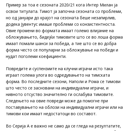
Пример за тоа е сезоната 2020/21 кога Интер Милан ја
освои титулата. Тимот ја започна сезоната со проблеми,
но од јануари до крајот на сезоната беше незапирлив,
додека Јувентус имаше проблеми со конзистентноста.
Овие промени во формата имаат големо влијание на
обложувањето, бидејќи тимовите што се во лоша форма
имаат помали шанси за победа, а тие што се во добра
форма често се популарни за обложување на победи и
нудат поголеми коефициенти.
Повредите и суспензиите на клучни играчи исто така
играат голема улога во одредувањето на тимската
форма. Во последните сезони, Наполи и Рома се тимови
што често се засновани на индивидуални играчи, и
нивното отсуство значително ги ослабува тимовите.
Следењето на овие повреди може да помогне при
поставувањето на облози на индивидуални играчи или на
тимови кои имаат недостатоци во составот.
Во Серија А е важно не само да се гледа на резултатите,