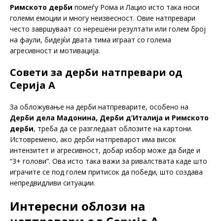
Римското дерби
помеѓу Рома и Лацио исто така носи
големи емоции и многу неизвесност. Овие натпревари
често завршуваат со нерешени резултати или голем број
на фаули, бидејќи двата тима играат со голема
агресивност и мотивација.
Совети за дерби натпревари од
Серија А
За обложување на дерби натпреварите, особено на
Дерби дела Мадонина, Дерби д’Италија и Римското
дерби
, треба да се разгледаат облозите на картони.
Истовремено, ако дерби натпреварот има висок
интензитет и агресивност, добар избор може да биде и
“3+ голови”. Ова исто така важи за ривалствата каде што
играчите се под голем притисок да победи, што создава
непредвидливи ситуации.
Интересни облози на