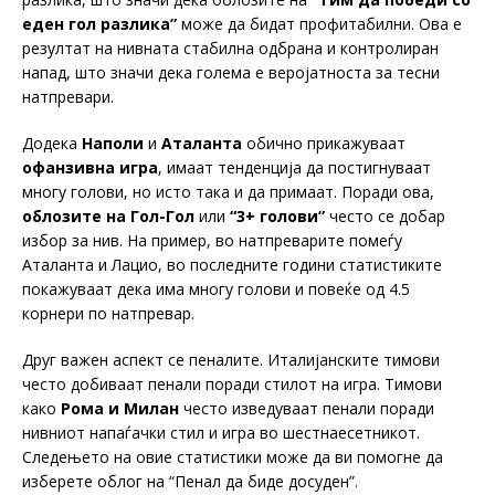
еден гол разлика”
може да бидат профитабилни. Ова е
резултат на нивната стабилна одбрана и контролиран
напад, што значи дека голема е веројатноста за тесни
натпревари.
Додека
Наполи
и
Аталанта
обично прикажуваат
офанзивна игра
, имаат тенденција да постигнуваат
многу голови, но исто така и да примаат. Поради ова,
облозите на Гол-Гол
или
“3+ голови”
често се добар
избор за нив. На пример, во натпреварите помеѓу
Аталанта и Лацио, во последните години статистиките
покажуваат дека има многу голови и повеќе од 4.5
корнери по натпревар.
Друг важен аспект се пеналите. Италијанските тимови
често добиваат пенали поради стилот на игра. Тимови
како
Рома и Милан
често изведуваат пенали поради
нивниот напаѓачки стил и игра во шестнаесетникот.
Следењето на овие статистики може да ви помогне да
изберете облог на “Пенал да биде досуден”.