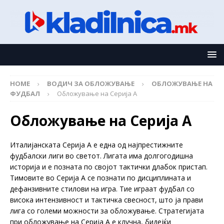
HOME
ВОДИЧ ЗА ОБЛОЖУВАЊЕ
ОБЛОЖУВАЊЕ НА
ФУДБАЛ
Обложување на Серија А
Обложување на Серија А
Италијанската Серија А е една од најпрестижните
фудбалски лиги во светот. Лигата има долгогодишна
историја и е позната по својот тактички длабок пристап.
Тимовите во Серија А се познати по дисциплината и
дефанзивните стилови на игра. Тие играат фудбал со
висока интензивност и тактичка свесност, што ја прави
лига со големи можности за обложување. Стратегијата
при обложување на Серија А е клучна, бидејќи