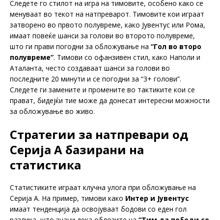
Следете го стилот на игра на тимовите, особено како се
менуваат во текот на натпреварот. Тимовите кои играат
затворено во првото полувреме, како Јувентус или Рома,
имаат повеќе шанси за голови во второто полувреме,
што ги прави погодни за обложување на
“Гол во второ
полувреме”
. Тимови со офанзивен стил, како Наполи и
Аталанта, често создаваат шанси за голови во
последните 20 минути и се погодни за “3+ голови”.
Следете ги замените и промените во тактиките кои се
прават, бидејќи тие може да донесат интересни можности
за обложување во живо.
Стратегии за натпревари од
Серија А базирани на
статистика
Статистиките играат клучна улога при обложување на
Серија А. На пример, тимови како
Интер и Јувентус
имаат тенденција да освојуваат бодови со еден гол
разлика, што значи дека облозите на
“Тим да победи со