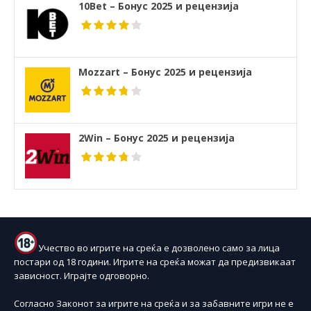
10Bet – Бонус 2025 и рецензија
Mozzart – Бонус 2025 и рецензија
2Win – Бонус 2025 и рецензија
Учество во игрите на среќа е дозволено само за лица
постари од 18 години. Игрите на среќа можат да предизвикаат
зависност. Играјте одговорно.
Согласно Законот за игрите на среќа и за забавните игри не е