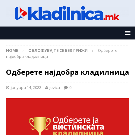
HOME
ОБЛОЖУВАЈТЕ СЕ БЕЗ ГРИЖИ
Одберете
најдобра кладилница
Одберете најдобра кладилница
јануари 14, 2022
jovica
0