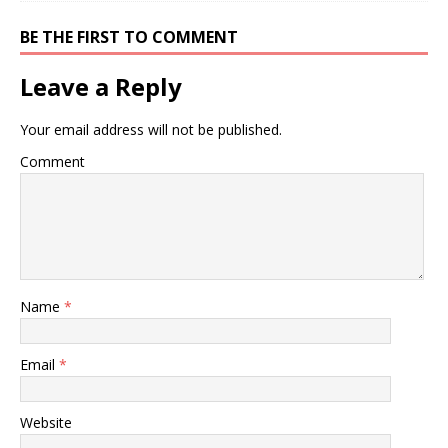
BE THE FIRST TO COMMENT
Leave a Reply
Your email address will not be published.
Comment
Name
*
Email
*
Website