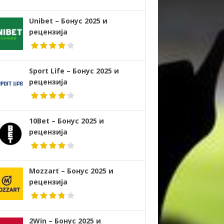
Unibet – Бонус 2025 и
рецензија
Sport Life – Бонус 2025 и
рецензија
10Bet – Бонус 2025 и
рецензија
Mozzart – Бонус 2025 и
рецензија
2Win – Бонус 2025 и