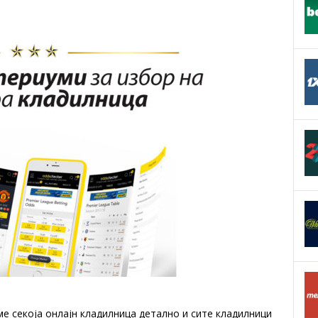
раме секоја онлајн кладилница детално и сите кладилници