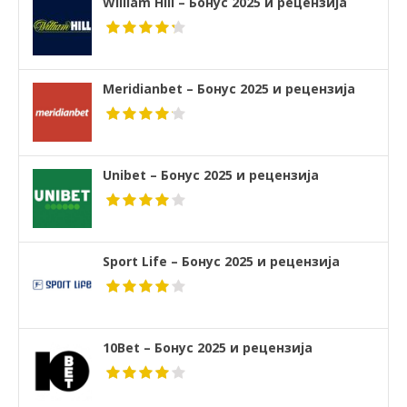
William Hill – Бонус 2025 и рецензија
Meridianbet – Бонус 2025 и рецензија
Unibet – Бонус 2025 и рецензија
Sport Life – Бонус 2025 и рецензија
10Bet – Бонус 2025 и рецензија