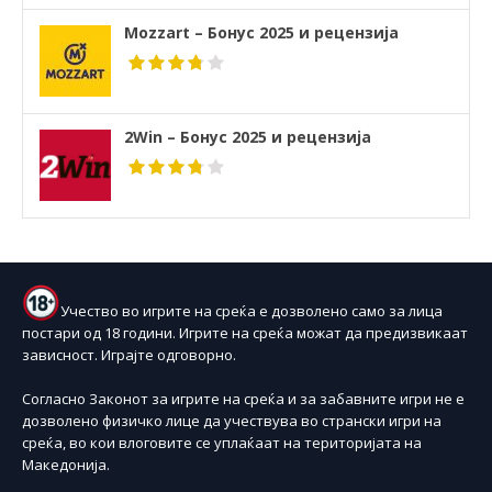
Mozzart – Бонус 2025 и рецензија
2Win – Бонус 2025 и рецензија
Учество во игрите на среќа е дозволено само за лица
постари од 18 години. Игрите на среќа можат да предизвикаат
зависност. Играјте одговорно.
Согласно Законот за игрите на среќа и за забавните игри не е
дозволено физичко лице да учествува во странски игри на
среќа, во кои влоговите се уплаќаат на територијата на
Македонија.