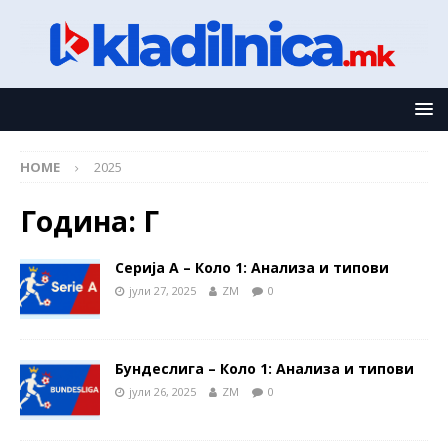
HOME
2025
Година:
Г
Серија А – Коло 1: Анализа и типови
јули 27, 2025
ZM
0
Бундеслига – Коло 1: Анализа и типови
јули 26, 2025
ZM
0