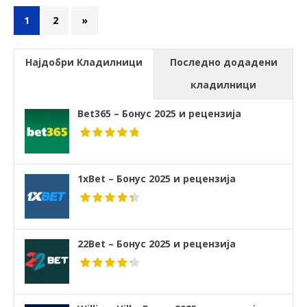
1
2
»
Најдобри Кладилници
Последно додадени
кладилници
Bet365 – Бонус 2025 и рецензија
1xBet – Бонус 2025 и рецензија
22Bet – Бонус 2025 и рецензија