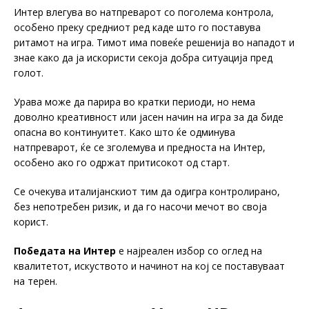
Интер влегува во натпреварот со поголема контрола,
особено преку средниот ред каде што го поставува
ритамот на игра. Тимот има повеќе решенија во нападот и
знае како да ја искористи секоја добра ситуација пред
голот.
Урава може да парира во кратки периоди, но нема
доволно креативност или јасен начин на игра за да биде
опасна во континуитет. Како што ќе одминува
натпреварот, ќе се зголемува и предноста на Интер,
особено ако го одржат притисокот од старт.
Се очекува италијанскиот тим да одигра контролирано,
без непотребен ризик, и да го насочи мечот во своја
корист.
Победата на Интер
е најреален избор со оглед на
квалитетот, искуството и начинот на кој се поставуваат
на терен.