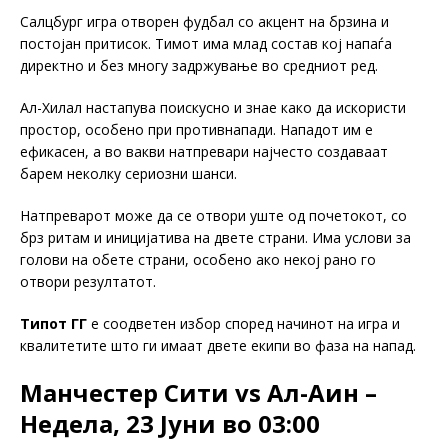
Салцбург игра отворен фудбал со акцент на брзина и
постојан притисок. Тимот има млад состав кој напаѓа
директно и без многу задржување во средниот ред.
Ал-Хилал настапува поискусно и знае како да искористи
простор, особено при противнапади. Нападот им е
ефикасен, а во вакви натпревари најчесто создаваат
барем неколку сериозни шанси.
Натпреварот може да се отвори уште од почетокот, со
брз ритам и иницијатива на двете страни. Има услови за
голови на обете страни, особено ако некој рано го
отвори резултатот.
Типот ГГ
е соодветен избор според начинот на игра и
квалитетите што ги имаат двете екипи во фаза на напад.
Манчестер Сити vs Ал-Аин –
Недела, 23 Јуни во 03:00