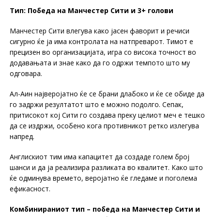
Тип: Победа на Манчестер Сити и 3+ голови
Манчестер Сити влегува како јасен фаворит и речиси
сигурно ќе ја има контролата на натпреварот. Тимот е
прецизен во организацијата, игра со висока точност во
додавањата и знае како да го одржи темпото што му
одговара.
Ал-Аин најверојатно ќе се брани длабоко и ќе се обиде да
го задржи резултатот што е можно подолго. Сепак,
притисокот кој Сити го создава преку целиот меч е тешко
да се издржи, особено кога противникот ретко излегува
напред.
Англискиот тим има капацитет да создаде голем број
шанси и да ја реализира разликата во квалитет. Како што
ќе одминува времето, веројатно ќе гледаме и поголема
ефикасност.
Комбинираниот тип – победа на Манчестер Сити и