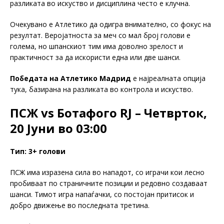
разликата во искуство и дисциплина често е клучна.
Очекувано е Атлетико да одигра внимателно, со фокус на
резултат. Веројатноста за меч со мал број голови е
голема, но шпанскиот тим има доволно зрелост и
практичност за да искористи една или две шанси.
Победата на Атлетико Мадрид
е најреалната опција
тука, базирана на разликата во контрола и искуство.
ПСЖ vs Ботафого RJ – Четврток,
20 Јуни во 03:00
Тип: 3+ голови
ПСЖ има изразена сила во нападот, со играчи кои лесно
пробиваат по страничните позиции и редовно создаваат
шанси. Тимот игра напаѓачки, со постојан притисок и
добро движење во последната третина.