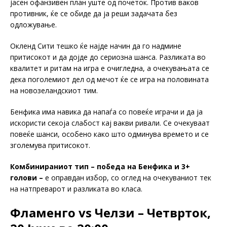
јасен офанзивен план уште од почеток. Против ваков
противник, ќе се обиде да ја реши задачата без
одложување.
Окленд Сити тешко ќе најде начин да го надмине
притисокот и да дојде до сериозна шанса. Разликата во
квалитет и ритам на игра е очигледна, а очекувањата се
дека поголемиот дел од мечот ќе се игра на половината
на новозеландскиот тим.
Бенфика има навика да напаѓа со повеќе играчи и да ја
искористи секоја слабост кај вакви ривали. Се очекуваат
повеќе шанси, особено како што одминува времето и се
зголемува притисокот.
Комбинираниот тип – победа на Бенфика и 3+
голови –
е оправдан избор, со оглед на очекуваниот тек
на натпреварот и разликата во класа.
Фламенго vs Челзи – Четврток,