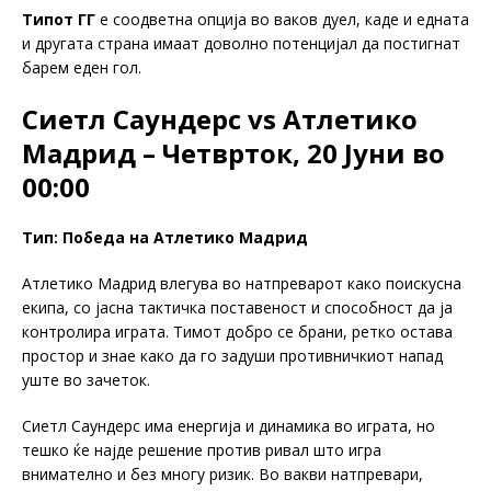
Типот ГГ
е соодветна опција во ваков дуел, каде и едната
и другата страна имаат доволно потенцијал да постигнат
барем еден гол.
Сиетл Саундерс vs Атлетико
Мадрид – Четврток, 20 Јуни во
00:00
Тип: Победа на Атлетико Мадрид
Атлетико Мадрид влегува во натпреварот како поискусна
екипа, со јасна тактичка поставеност и способност да ја
контролира играта. Тимот добро се брани, ретко остава
простор и знае како да го задуши противничкиот напад
уште во зачеток.
Сиетл Саундерс има енергија и динамика во играта, но
тешко ќе најде решение против ривал што игра
внимателно и без многу ризик. Во вакви натпревари,