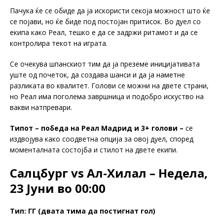
Пачука ќе се обиде да ја искористи секоја можност што ќе
се појави, но ќе биде под постојан притисок. Во дуел со
екипа како Реал, тешко е да се задржи ритамот и да се
контролира текот на играта.
Се очекува шпанскиот тим да ја преземе иницијативата
уште од почеток, да создава шанси и да ја наметне
разликата во квалитет. Голови се можни на двете страни,
но Реал има поголема завршница и подобро искуство на
вакви натпревари.
Типот – победа на Реал Мадрид и 3+ голови –
се
издвојува како соодветна опција за овој дуел, според
моменталната состојба и стилот на двете екипи.
Салцбург vs Ал-Хилал – Недела,
23 Јуни во 00:00
Тип: ГГ (двата тима да постигнат гол)