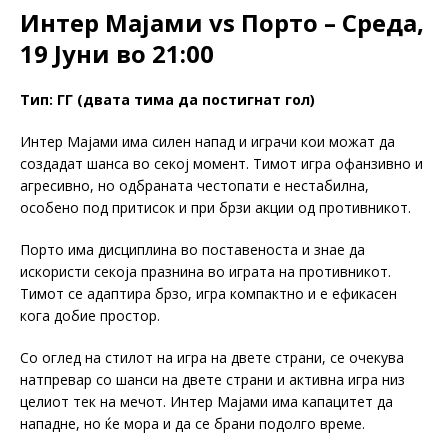
Интер Мајами vs Порто – Среда,
19 Јуни во 21:00
Тип: ГГ (двата тима да постигнат гол)
Интер Мајами има силен напад и играчи кои можат да
создадат шанса во секој момент. Тимот игра офанзивно и
агресивно, но одбраната честопати е нестабилна,
особено под притисок и при брзи акции од противникот.
Порто има дисциплина во поставеноста и знае да
искористи секоја празнина во играта на противникот.
Тимот се адаптира брзо, игра компактно и е ефикасен
кога добие простор.
Со оглед на стилот на игра на двете страни, се очекува
натпревар со шанси на двете страни и активна игра низ
целиот тек на мечот. Интер Мајами има капацитет да
нападне, но ќе мора и да се брани подолго време.