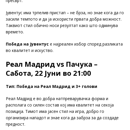
пресврт.
Јувентус има трпелив пристап – не брза, но знае кога да го
засили темпото и да ја искористи првата добра можност.
Таквиот стил обично носи резултат како што одминува
времето.
Победа на Јувентус
е најреален избор според разликата
во квалитет и искуство.
Реал Мадрид vs Пачука –
Сабота, 22 Јуни во 21:00
Тип: Победа на Реал Мадрид и 3+ голови
Реал Мадрид е во добра натпреварувачка форма и
располага со силен состав кој има квалитет на секоја
позиција. Тимот има јасен стил на игра, добро го
организира нападот и знае кога да забрза за да создаде
предност.