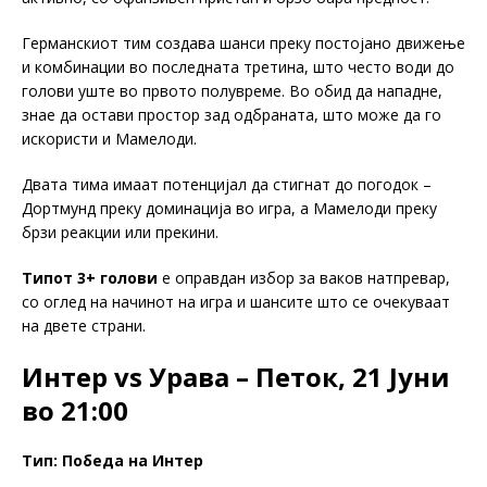
Германскиот тим создава шанси преку постојано движење
и комбинации во последната третина, што често води до
голови уште во првото полувреме. Во обид да нападне,
знае да остави простор зад одбраната, што може да го
искористи и Мамелоди.
Двата тима имаат потенцијал да стигнат до погодок –
Дортмунд преку доминација во игра, а Мамелоди преку
брзи реакции или прекини.
Типот 3+ голови
е оправдан избор за ваков натпревар,
со оглед на начинот на игра и шансите што се очекуваат
на двете страни.
Интер vs Урава – Петок, 21 Јуни
во 21:00
Тип: Победа на Интер