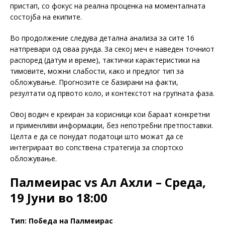
пристап, со фокус на реална проценка на моменталната
состојба на екипите.
Во продолжение следува детална анализа за сите 16
натпревари од оваа рунда. За секој меч е наведен точниот
распоред (датум и време), тактички карактеристики на
тимовите, можни слабости, како и предлог тип за
обложување. Прогнозите се базирани на факти,
резултати од првото коло, и контекстот на групната фаза.
Овој водич е креиран за корисници кои бараат конкретни
и применливи информации, без непотребни претпоставки.
Целта е да се понудат податоци што можат да се
интегрираат во сопствена стратегија за спортско
обложување.
Палмеирас vs Ал Ахли – Среда,
19 Јуни во 18:00
Тип: Победа на Палмеирас