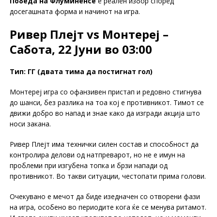
Победа на Флуминенсе
е реален избор според
досегашната форма и начинот на игра.
Ривер Плејт vs Монтереј –
Сабота, 22 Јуни во 03:00
Тип: ГГ (двата тима да постигнат гол)
Монтереј игра со офанзивен пристап и редовно стигнува
до шанси, без разлика на тоа кој е противникот. Тимот се
движи добро во напад и знае како да изгради акција што
носи закана.
Ривер Плејт има технички силен состав и способност да
контролира делови од натпреварот, но не е имун на
проблеми при изгубена топка и брзи напади од
противникот. Во такви ситуации, честопати прима голови.
Очекувано е мечот да биде изедначен со отворени фази
на игра, особено во периодите кога ќе се менува ритамот.