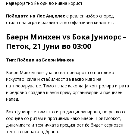
најверојатно ќе оди во нивна корист.
Победата на Лос Анџелес
е реален избор според
стилот на игра и разликата во офанзивен квалитет.
Баерн Минхен vs Бока Јуниорс –
Петок, 21 Јуни во 03:00
Тип: Победа на Баерн Минхен
Баерн Минхен влегува во натпреварот со поголемо
искуство, сила и стабилност за вакво ниво на
натпреварување. Тимот знае како да ја контролира играта
и редовно создава шанси преку организиран и прецизен
напад.
Бока Јуниорс е тим што игра дисциплинирано, но ретко се
соочува со ритам и противник како Баерн. Притисокот,
динамиката и техничката прецизност ќе бидат сериозен
тест за нивната одбрана.