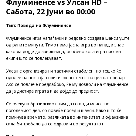
Флуминенсе vs Улсан HD –
Сабота, 22 Јуни во 00:00
Тип: Победа на Флуминенсе
Флуминенсе игра напаѓачки и редовно создава шанси уште
од раните минути. Тимот има јасна игра во напад и знае
како да дојде до завршница, особено кога игра против
екипи што се повлекуваат.
Улсан е организиран и тактички стабилен, но тешко ќе
одолее на постојан притисок во текот на цел натпревар.
Ако се повлече предлабоко, ќе му дозволи на Флуминенсе
да ја диктира играта и да дојде до предност.
Се очекува бразилскиот тим да го води мечот во
поголемиот дел, со повеќе посед и шанси. Како што ќе
поминува времето, разликата во интензитет и офанзивна
сила би требало да се одрази и во резултатот.