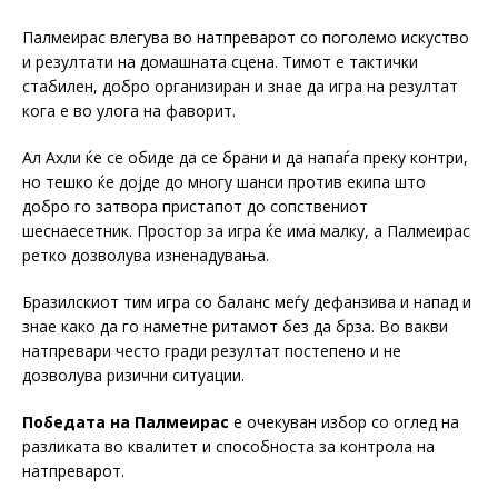
Палмеирас влегува во натпреварот со поголемо искуство
и резултати на домашната сцена. Тимот е тактички
стабилен, добро организиран и знае да игра на резултат
кога е во улога на фаворит.
Ал Ахли ќе се обиде да се брани и да напаѓа преку контри,
но тешко ќе дојде до многу шанси против екипа што
добро го затвора пристапот до сопствениот
шеснаесетник. Простор за игра ќе има малку, а Палмеирас
ретко дозволува изненадувања.
Бразилскиот тим игра со баланс меѓу дефанзива и напад и
знае како да го наметне ритамот без да брза. Во вакви
натпревари често гради резултат постепено и не
дозволува ризични ситуации.
Победата на Палмеирас
е очекуван избор со оглед на
разликата во квалитет и способноста за контрола на
натпреварот.