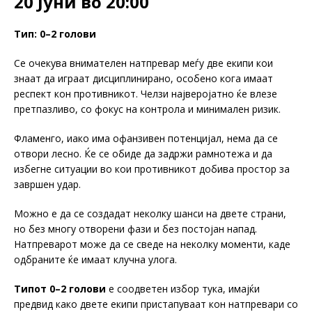
20 Јуни во 20:00
Тип: 0–2 голови
Се очекува внимателен натпревар меѓу две екипи кои
знаат да играат дисциплинирано, особено кога имаат
респект кон противникот. Челзи најверојатно ќе влезе
претпазливо, со фокус на контрола и минимален ризик.
Фламенго, иако има офанзивен потенцијал, нема да се
отвори лесно. Ќе се обиде да задржи рамнотежа и да
избегне ситуации во кои противникот добива простор за
завршен удар.
Можно е да се создадат неколку шанси на двете страни,
но без многу отворени фази и без постојан напад.
Натпреварот може да се сведе на неколку моменти, каде
одбраните ќе имаат клучна улога.
Типот 0–2 голови
е соодветен избор тука, имајќи
предвид како двете екипи пристапуваат кон натпревари со