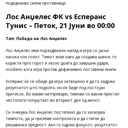
подеднакво силни противници.
Лос Анџелес ФК vs Есперанс
Тунис – Петок, 21 Јуни во 00:00
Тип: Победа на Лос Анџелес
Лос Анџелес има пораздвижен напад и игра со јасна
насока кон голот. Тимот знае како да создава шанси, го
користи просторот и лесно доаѓа до завршни удари,
особено кога игра против дефанзивно поставени екипи.
Есперанс ќе се обиде да игра затворено и да го задржи
резултатот што подолго, но ќе биде под постојан
притисок. Во вакви натпревари, тимови со ваков пристап
честопати попуштаат во вториот дел од мечот.
Се очекува Лос Анџелес постепено да го засилува
темпото, да ја преземе контролата и да стигне до
решавачка предност. Ако го одржи фокусот, резултатот