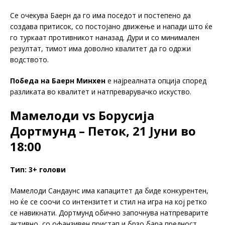
Се очекува Баерн да го има поседот и постепено да
создава притисок, со постојано движење и напади што ќе
го туркаат противникот наназад. Дури и со минимален
резултат, тимот има доволно квалитет да го одржи
водството.
Победа на Баерн Минхен
е најреалната опција според
разликата во квалитет и натпреварувачко искуство.
Мамелоди vs Борусија
Дортмунд – Петок, 21 Јуни во
18:00
Тип: 3+ голови
Мамелоди Сандаунс има капацитет да биде конкурентен,
но ќе се соочи со интензитет и стил на игра на кој ретко
се навикнати. Дортмунд обично започнува натпреварите
активно, со офанзивен пристап и брзо бара предност.