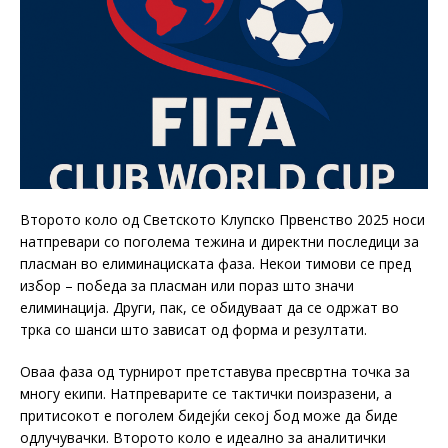
Второто коло од Светското Клупско Првенство 2025 носи
натпревари со поголема тежина и директни последици за
пласман во елиминациската фаза. Некои тимови се пред
избор – победа за пласман или пораз што значи
елиминација. Други, пак, се обидуваат да се одржат во
трка со шанси што зависат од форма и резултати.
Оваа фаза од турнирот претставува пресвртна точка за
многу екипи. Натпреварите се тактички поизразени, а
притисокот е поголем бидејќи секој бод може да биде
одлучувачки. Второто коло е идеално за аналитички