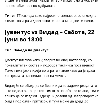
И двете екипи имаат квалитет во нападот, но и моменти
на нестабилност во одбраната.
Типот ГГ
изгледа како најреално сценарио, со оглед на
стилот на игра и досегашните настапи на двете екипи.
Јувентус vs Видад – Сабота, 22
Јуни во 18:00
Тип: Победа на Јувентус
Јувентус влегува како фаворит во овој натпревар, со
поквалитетен состав и подобра тактичка поставеност.
Тимот има јасна идеја во играта и знае како да ја држи
контролата низ целиот тек на мечот.
Видад ќе се обиде да се брани и да го задржи резултатот
што подолго, но против тим што напаѓа постојано, тоа е
тешко да се издржи. Одредени делови од натпреварот ќе
бидат под силен притисок, и тука може да дојде до