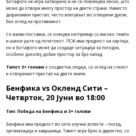
Ботафого не игра затворено и не се повлекува лесно, што
може да отвори многу простор на двете страни. Наместо
дефанзивен пристап, често влегуваат во отворени дуели,
без оглед на противникот.
Со вакви поставки, се очекува натпревар со високо темпо
и шанси уште од почетокот. ПСЖ има предност на хартија,
но и Ботафого може да создаде ситуација за погодок,
особено доколку добие простор за брз напад.
Типот 3+ голови
е соодветна опција, со оглед на стилот
и отворениот пристап на двете екипи.
Бенфика vs Окленд Сити –
Четврток, 20 Јуни во 18:00
Тип: Победа на Бенфика и 3+ голови
Бенфика има предност во сите клучни аспекти – посед,
организација и завршница. Тимот игра брзо и директно, со